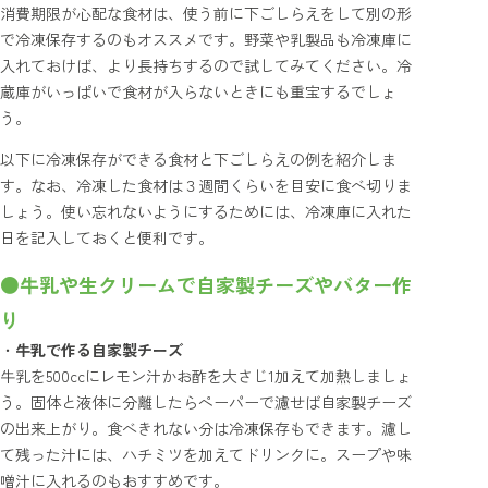
消費期限が心配な食材は、使う前に下ごしらえをして別の形
で冷凍保存するのもオススメです。野菜や乳製品も冷凍庫に
入れておけば、より長持ちするので試してみてください。冷
蔵庫がいっぱいで食材が入らないときにも重宝するでしょ
う。
以下に冷凍保存ができる食材と下ごしらえの例を紹介しま
す。なお、冷凍した食材は３週間くらいを目安に食べ切りま
しょう。使い忘れないようにするためには、冷凍庫に入れた
日を記入しておくと便利です。
●牛乳や生クリームで自家製チーズやバター作
り
・
牛乳で作る自家製チーズ
牛乳を500ccにレモン汁かお酢を大さじ1加えて加熱しましょ
う。固体と液体に分離したらペーパーで濾せば自家製チーズ
の出来上がり。食べきれない分は冷凍保存もできます。濾し
て残った汁には、ハチミツを加えてドリンクに。スープや味
噌汁に入れるのもおすすめです。