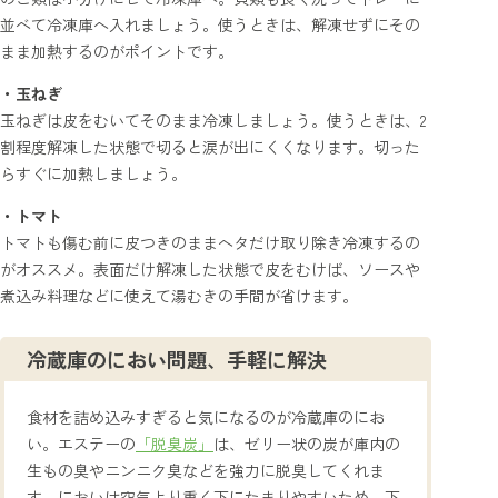
並べて冷凍庫へ入れましょう。使うときは、解凍せずにその
まま加熱するのがポイントです。
・玉ねぎ
玉ねぎは皮をむいてそのまま冷凍しましょう。使うときは、2
割程度解凍した状態で切ると涙が出にくくなります。切った
らすぐに加熱しましょう。
・トマト
トマトも傷む前に皮つきのままヘタだけ取り除き冷凍するの
がオススメ。表面だけ解凍した状態で皮をむけば、ソースや
煮込み料理などに使えて湯むきの手間が省けます。
冷蔵庫のにおい問題、手軽に解決
食材を詰め込みすぎると気になるのが冷蔵庫のにお
い。エステーの
「脱臭炭」
は、ゼリー状の炭が庫内の
生もの臭やニンニク臭などを強力に脱臭してくれま
す。においは空気より重く下にたまりやすいため、下