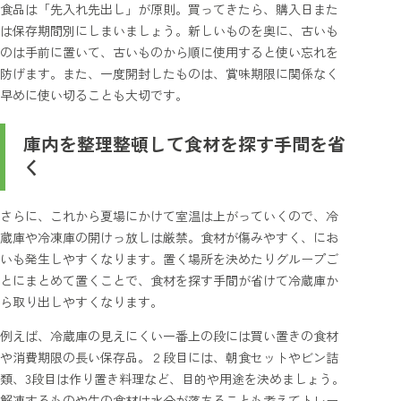
食品は「先入れ先出し」が原則。買ってきたら、購入日また
は保存期間別にしまいましょう。新しいものを奥に、古いも
のは手前に置いて、古いものから順に使用すると使い忘れを
防げます。また、一度開封したものは、賞味期限に関係なく
早めに使い切ることも大切です。
庫内を整理整頓して食材を探す手間を省
く
さらに、これから夏場にかけて室温は上がっていくので、冷
蔵庫や冷凍庫の開けっ放しは厳禁。食材が傷みやすく、にお
いも発生しやすくなります。置く場所を決めたりグループご
とにまとめて置くことで、食材を探す手間が省けて冷蔵庫か
ら取り出しやすくなります。
例えば、冷蔵庫の見えにくい一番上の段には買い置きの食材
や消費期限の長い保存品。２段目には、朝食セットやビン詰
類、3段目は作り置き料理など、目的や用途を決めましょう。
解凍するものや生の食材は水分が落ちることも考えてトレー