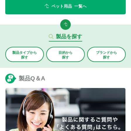
ペット用品 一覧へ
製品を探す
製品タイプから
目的から
ブランド
から
探す
探す
探す
製品Q＆A