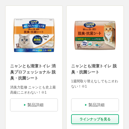
ニャンとも清潔トイレ 消
ニャンとも清潔トイレ 脱
臭プロフェッショナル 脱
臭・抗菌シート
臭・抗菌シート
1週間取り替えなしでもニオわ
ない！※1
消臭力監修 ニャンとも史上最
高級にニオわない！※1
製品詳細
製品詳細
ラインナップを⾒る