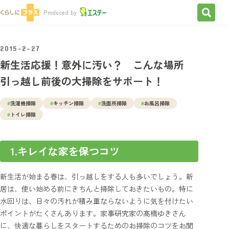
検索を
Produced by
2015-2-27
新生活応援！意外に汚い？ こんな場所
引っ越し前後の大掃除をサポート！
#
洗濯機掃除
#
キッチン掃除
#
洗面所掃除
#
お風呂掃除
#
トイレ掃除
1.キレイな家を保つコツ
新生活が始まる春は、引っ越しをする人も多いでしょう。新
居は、使い始める前にきちんと掃除しておきたいもの。特に
水回りは、日々の汚れが積み重ならないように気を付けたい
ポイントがたくさんあります。家事研究家の髙橋ゆきさん
に、快適な暮らしをスタートするためのお掃除のコツをお聞