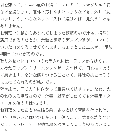
袋を張って、45～48度のお湯にコンロのゴトクやグリルの網
などを浸けます。意外と汚れやすいつまみなども、外して洗
いましょう。小さなネットに入れて浸ければ、見失うことも
ありません。
お料理中に鍋からあふれてしまった麺類のゆで汁も、掃除に
活用できるのだとか。余熱と麺類のデンプン質が、コンロに
ついた油をゆるませてくれます。ちょっとした工夫が、“予防
掃除”につながるのです。
取り外せないIHコンロのお手入れには、ラップが有効です。
丸めたラップにクリームクレンザーをつけて、円を描くよう
に磨きます。余計な傷をつけることなく、掃除のあとはその
まま捨てられるのが魅力です。
壁や床は、同じ方向に向かって重曹水で拭きます。なお、火
の気のある場所なので、消毒・殺菌がしたくても消毒用エタ
ノールを使うのはNGです。
お料理をしたあとや夜眠る前、さっと拭く習慣を付ければ、
コンロやシンクはいつもキレイに保てます。食器を洗うつい
でに、ストレーナーや換気扇を掃除してしまうのもよいでし