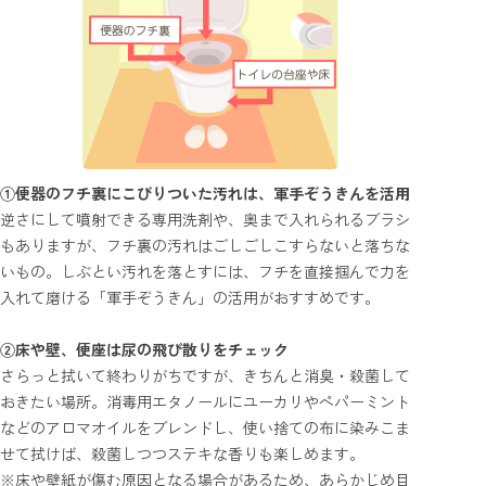
①便器のフチ裏にこびりついた汚れは、軍手ぞうきんを活用
逆さにして噴射できる専用洗剤や、奥まで入れられるブラシ
もありますが、フチ裏の汚れはごしごしこすらないと落ちな
いもの。しぶとい汚れを落とすには、フチを直接掴んで力を
入れて磨ける「軍手ぞうきん」の活用がおすすめです。
②床や壁、便座は尿の飛び散りをチェック
さらっと拭いて終わりがちですが、きちんと消臭・殺菌して
おきたい場所。消毒用エタノールにユーカリやペパーミント
などのアロマオイルをブレンドし、使い捨ての布に染みこま
せて拭けば、殺菌しつつステキな香りも楽しめます。
※床や壁紙が傷む原因となる場合があるため、あらかじめ目