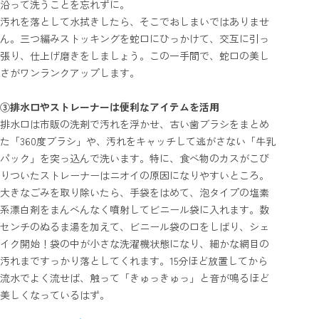
沿って洗うことを忘れずに。
汚れを落として水拭きしたら、そこでおしまいではありませ
ん。三つ編みストッキングを蛇口にひっかけて、交互に引っ
張り、仕上げ磨きをしましょう。この一手間で、蛇口の美し
さがワンランクアップします。
③排水口やストレーナーは便利なアイテムを活用
排水口は市販の洗剤で汚れを浮かせ、古い歯ブラシをまとめ
た「360度ブラシ」や、汚れをキャッチして逃がさない「牛乳
パック」を突っ込んで洗います。特に、食べ物のカスがこび
りついたストレーナーはニオイの原因になりやすいところ。
大きなごみを取り除いたら、手袋をはめて、泡タイプの塩素
系漂白剤をまんべんなく噴射してビニール袋に入れます。数
センチのぬるま湯を加えて、ビニール袋の口をしばり、シェ
イク開始！袋の中が小さな洗濯機状態になり、細かな網目の
汚れまですっかり落としてくれます。15分ほど放置してから
流水でよく流せば、触って「きゅっきゅっ」と音が鳴るほど
美しくなっているはず。