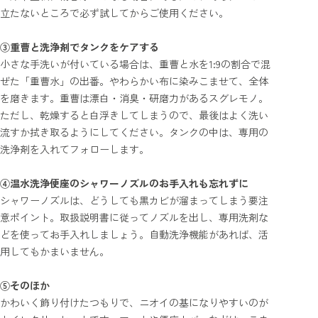
立たないところで必ず試してからご使用ください。
③重曹と洗浄剤でタンクをケアする
小さな手洗いが付いている場合は、重曹と水を1:9の割合で混
ぜた「重曹水」の出番。やわらかい布に染みこませて、全体
を磨きます。重曹は漂白・消臭・研磨力があるスグレモノ。
ただし、乾燥すると白浮きしてしまうので、最後はよく洗い
流すか拭き取るようにしてください。タンクの中は、専用の
洗浄剤を入れてフォローします。
④温水洗浄便座のシャワーノズルのお手入れも忘れずに
シャワーノズルは、どうしても黒カビが溜まってしまう要注
意ポイント。取扱説明書に従ってノズルを出し、専用洗剤な
どを使ってお手入れしましょう。自動洗浄機能があれば、活
用してもかまいません。
⑤そのほか
かわいく飾り付けたつもりで、ニオイの基になりやすいのが