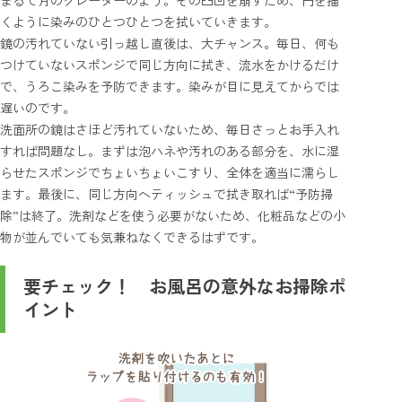
まるで月のクレーターのよう。その凸凹を崩すため、円を描
くように染みのひとつひとつを拭いていきます。
鏡の汚れていない引っ越し直後は、大チャンス。毎日、何も
つけていないスポンジで同じ方向に拭き、流水をかけるだけ
で、うろこ染みを予防できます。染みが目に見えてからでは
遅いのです。
洗面所の鏡はさほど汚れていないため、毎日さっとお手入れ
すれば問題なし。まずは泡ハネや汚れのある部分を、水に湿
らせたスポンジでちょいちょいこすり、全体を適当に濡らし
ます。最後に、同じ方向へティッシュで拭き取れば“予防掃
除”は終了。洗剤などを使う必要がないため、化粧品などの小
物が並んでいても気兼ねなくできるはずです。
要チェック！ お風呂の意外なお掃除ポ
イント