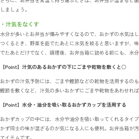
さらに、お弁当を常温で持ち運ぶときは、お弁当が温まると菌
しましょう。
・汁気をなくす
水分が多いとお弁当が傷みやすくなるので、おかずの水気はし
つくるとき、野菜を茹でたあとに水気を絞ると思いますが、味
でたあとだけでなく、調理後、お弁当箱に詰める前にも、水分
【Point】汁気のあるおかずの下にごまや乾物を敷くと○
おかずの汁気予防には、ごまや鰹節などの乾物を活用するのも
鰹節を敷くなど、汁気の多いおかずにごまや乾物をあわせれば
【Point】水分・油分を吸い取るおかずカップを活用する
おかずカップの中には、水分や油分を吸い取ってくれるタイプ
かず同士の味が混ざるのが気になる人にも便利。お弁当箱が汚
アイテムです。