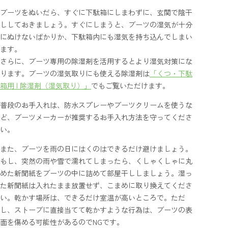
ブーツをぬいだら、すぐに下駄箱にしまわずに、玄関で陰干
ししておきましょう。すぐにしまうと、ブーツの湿気が十分
にぬけないばかりか、下駄箱内にも湿気を持ち込んでしまい
ます。
さらに、ブーツ専用の除湿剤を活用するとより湿気対策にな
ります。ブーツの湿気取りにも使える除湿剤は
「くつ・下駄
箱用 | 除湿剤（湿気取り）」
でもご覧いただけます。
普段のお手入れは、防水スプレーやブーツクリームを使うな
ど、ブーツメーカーが推奨するお手入れ方法を守ってくださ
い。
また、ブーツを雨の日にはくのはできるだけ避けましょう。
もし、突然の雨や雪で濡れてしまったら、くしゃくしゃに丸
めた新聞紙をブーツの中に詰めて部屋干ししましょう。湿っ
た新聞紙は入れたまま放置せず、こまめに取り換えてくださ
い。乾かす場所は、できるだけ室温が高いところで。ただ
し、ストーブに直接当てて乾かすような行為は、ブーツの表
面を傷める可能性があるのでNGです。