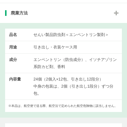
廃棄方法
品名
せんい製品防虫剤＜エンペントリン製剤＞
用途
引き出し・衣装ケース用
成分
エンペントリン（防虫成分）、イソチアゾリン
系防カビ剤、香料
内容量
24個（2個入×12包、引き出し12段分）
中身の包装は、2個（引き出し1段分）ずつ分
包。
※本品は、航空便で送る際、航空法で定められた航空危険物に該当しません。