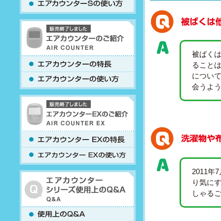
被ばく
ること
につい
会うよ
2011
り気に
しゃる