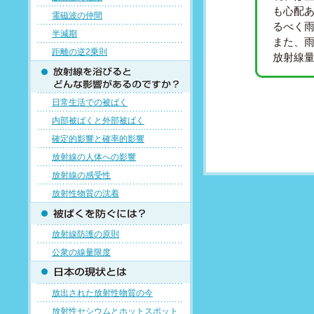
も心配
電磁波の仲間
るべく
半減期
また、
距離の逆2乗則
放射線
日常生活での被ばく
内部被ばくと外部被ばく
確定的影響と確率的影響
放射線の人体への影響
放射線の感受性
放射性物質の沈着
放射線防護の原則
公衆の線量限度
放出された放射性物質の今
放射性セシウムとホットスポット