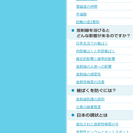
電磁波の仲間
半減期
距離の逆2乗則
日常生活での被ばく
内部被ばくと外部被ばく
確定的影響と確率的影響
放射線の人体への影響
放射線の感受性
放射性物質の沈着
放射線防護の原則
公衆の線量限度
放出された放射性物質の今
放射性セシウムとホットスポット