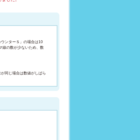
ウンターＳ」の場合は10
マ線の数が少ないため、数
量が同じ場合は数値がしばら
。