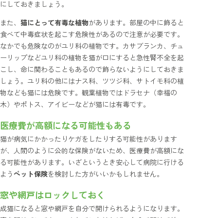
にしておきましょう。
また、
猫にとって有毒な植物
があります。部屋の中に飾ると
食べて中毒症状を起こす危険性があるので注意が必要です。
なかでも危険なのがユリ科の植物です。カサブランカ、チュ
ーリップなどユリ科の植物を猫が口にすると急性腎不全を起
こし、命に関わることもあるので飾らないようにしておきま
しょう。ユリ科の他にはナス科、ツツジ科、サトイモ科の植
物なども猫には危険です。観葉植物ではドラセナ（幸福の
木）やポトス、アイビーなどが猫には有毒です。
医療費が高額になる可能性もある
猫が病気にかかったりケガをしたりする可能性があります
が、人間のように公的な保険がないため、医療費が高額にな
る可能性があります。いざというとき安心して病院に行ける
よう
ペット保険
を検討した方がいいかもしれません。
窓や網戸はロックしておく
成猫になると窓や網戸を自分で開けられるようになります。