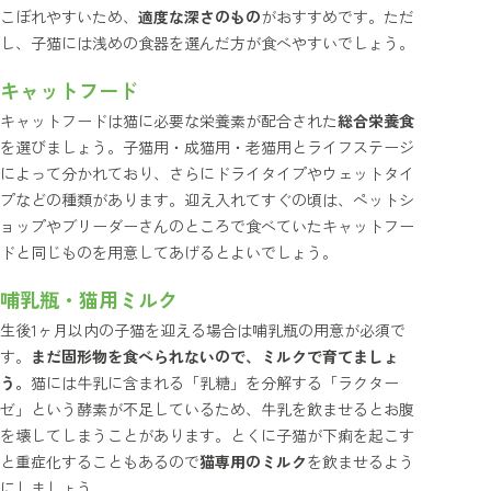
こぼれやすいため、
適度な深さのもの
がおすすめです。ただ
し、子猫には浅めの食器を選んだ方が食べやすいでしょう。
キャットフード
キャットフードは猫に必要な栄養素が配合された
総合栄養食
を選びましょう。子猫用・成猫用・老猫用とライフステージ
によって分かれており、さらにドライタイプやウェットタイ
プなどの種類があります。迎え入れてすぐの頃は、ペットシ
ョップやブリーダーさんのところで食べていたキャットフー
ドと同じものを用意してあげるとよいでしょう。
哺乳瓶・猫用ミルク
生後1ヶ月以内の子猫を迎える場合は哺乳瓶の用意が必須で
す。
まだ固形物を食べられないので、ミルクで育てましょ
う。
猫には牛乳に含まれる「乳糖」を分解する「ラクター
ゼ」という酵素が不足しているため、牛乳を飲ませるとお腹
を壊してしまうことがあります。とくに子猫が下痢を起こす
と重症化することもあるので
猫専用のミルク
を飲ませるよう
にしましょう。