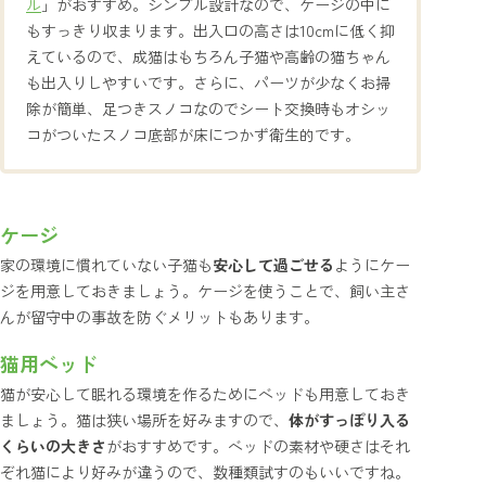
ル
」がおすすめ。シンプル設計なので、ケージの中に
もすっきり収まります。出入口の高さは10cmに低く抑
えているので、成猫はもちろん子猫や高齢の猫ちゃん
も出入りしやすいです。さらに、パーツが少なくお掃
除が簡単、足つきスノコなのでシート交換時もオシッ
コがついたスノコ底部が床につかず衛生的です。
ケージ
家の環境に慣れていない子猫も
安心して過ごせる
ようにケー
ジを用意しておきましょう。ケージを使うことで、飼い主さ
んが留守中の事故を防ぐメリットもあります。
猫用ベッド
猫が安心して眠れる環境を作るためにベッドも用意しておき
ましょう。猫は狭い場所を好みますので、
体がすっぽり入る
くらいの大きさ
がおすすめです。ベッドの素材や硬さはそれ
ぞれ猫により好みが違うので、数種類試すのもいいですね。