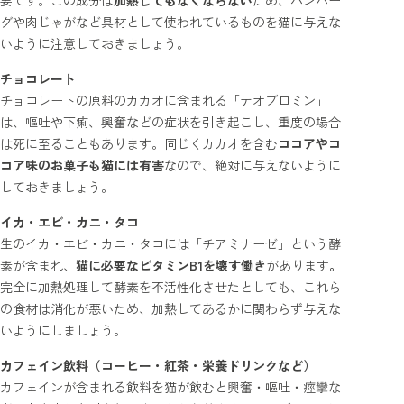
要です。この成分は
加熱してもなくならない
ため、ハンバー
グや肉じゃがなど具材として使われているものを猫に与えな
いように注意しておきましょう。
チョコレート
チョコレートの原料のカカオに含まれる「テオブロミン」
は、嘔吐や下痢、興奮などの症状を引き起こし、重度の場合
は死に至ることもあります。同じくカカオを含む
ココアやコ
コア味のお菓子も猫には有害
なので、絶対に与えないように
しておきましょう。
イカ・エビ・カニ・タコ
生のイカ・エビ・カニ・タコには「チアミナーゼ」という酵
素が含まれ、
猫に必要なビタミンB1を壊す働き
があります
。
完全に加熱処理して酵素を不活性化させたとしても、これら
の食材は消化が悪いため、加熱してあるかに関わらず与えな
いようにしましょう。
カフェイン飲料（コーヒー・紅茶・栄養ドリンクなど）
カフェインが含まれる飲料を猫が飲むと興奮・嘔吐・痙攣な