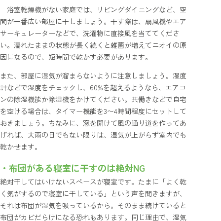
浴室乾燥機がない家庭では、リビングダイニングなど、空
間が一番広い部屋に干しましょう。干す際は、扇風機やエア
サーキュレーターなどで、洗濯物に直接風を当ててくださ
い。濡れたままの状態が長く続くと雑菌が増えてニオイの原
因になるので、短時間で乾かす必要があります。
また、部屋に湿気が溜まらないように注意しましょう。湿度
計などで湿度をチェックし、60%を超えるようなら、エアコ
ンの除湿機能か除湿機をかけてください。共働きなどで自宅
を空ける場合は、タイマー機能を3〜4時間程度にセットして
おきましょう。ちなみに、窓を開けて風の通り道を作ってあ
げれば、大雨の日でもない限りは、湿気が上がらず室内でも
乾かせます。
・布団がある寝室に干すのは絶対NG
絶対干してはいけないスペースが寝室です。たまに「よく乾
く気がするので寝室に干している」という声を聞きますが、
それは布団が湿気を吸っているから。そのまま続けていると
布団がカビだらけになる恐れもあります。同じ理由で、湿気