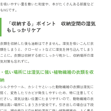
を吸いやすい畳を敷いた和室や、本がたくさんある部屋など
もNGです。
「収納する」ポイント 収納空間の湿気
もしっかりケア
衣類を収納した後も油断はできません。湿気を吸いこんだ衣
類をしまうと、クローゼットなどに湿気を持ち込んでしまう
ことに。衣類は収納する前にしっかり乾かし、収納場所の湿
気対策も忘れずに。
・低い場所には湿気に強い植物繊維の衣類を収
納
シルクやウール、カシミヤといった動物繊維の衣類は湿気に
弱く、変色したりカビが発生しやすいため、特に注意してく
ださい。湿気は低い位置にたまりやすいので、動物繊維の衣
類は高い場所にしまう方が安全です。引き出しの場合は下段
には、綿や麻などの比較的湿気に強い植物繊維や、よく着る