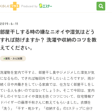
検索を
Produced by
2019-6-11
部屋干しする時の嫌なニオイや湿気はどう
すれば防げますか？ 洗濯や収納のコツを教
えてください。
#
湿気・カビ対策
洗濯物を室内で干すと、部屋干し臭やジメジメした湿気が気
になるもの。できれば毎回外で干したいところですが、雨が
続く日や共働きをしている家庭では、仕方なく部屋干しをし
ている人も多いのではないでしょうか。そこで今回は、室内
干しのイヤなニオイや湿気を防ぐコツについて、住宅情報ア
ドバイザーの藤原千秋さんに教えてもらいました。衣類を
「洗う」「干す・乾かす」「収納する」の3ステップに分け