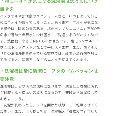
・特にニオイが気になる洗濯物は洗う前につけ
置きを
バスタオルや部活動のユニフォームなど、いつも洗っている
のにニオイが残ってしまうことがあります。ニオイが気にな
る場合は、除菌効果のある「塩化ベンザルコニウム」を500倍
の水で薄めた希釈水につけ置きして洗濯するのがおすすめで
す。洗面器に小さじ1杯くらいが目安です。塩化ベンザルコニ
ウムはドラッグストアなどで手に入ります。また、弱アルカ
リ性の洗濯洗剤を使っている家庭では、酸素系漂白剤を加え
てあげると、除菌をしながらニオイを抑えてくれます。
・洗濯機は常に清潔に フタのゴムパッキンは
要注意
洗濯機はカビや汚れの温床になります。洗濯した衣類に汚れ
が付着するとにおいの原因になるので、普段から清潔にして
おきましょう。
洗濯が終わったら、フタを開けた状態にして乾燥させてく
ださい。また、よく見るのが、洗濯機を「脱衣カゴ」代わり