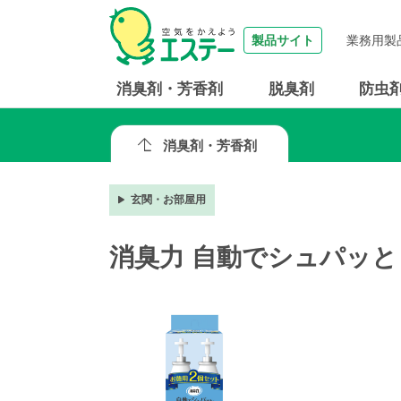
製品サイト
業務用製
消臭剤・芳香剤
脱臭剤
防虫
消臭剤・芳香剤
玄関・お部屋用
消臭力 自動でシュパッと