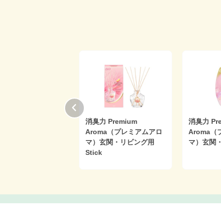
力 プラグタイプ
消臭力 Premium
消臭力 Pr
Aroma（プレミアムアロ
Aroma
マ）玄関・リビング用
マ）玄関
Stick