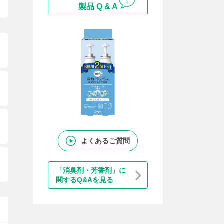
製品 Q & A
よくあるご質問
「消臭剤・芳香剤」に
関するQ&Aを見る