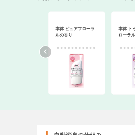
え2個セット フ
本体 ピュアフローラ
本体 トゥ
ュシトラスの香
ルの香り
ローラルの