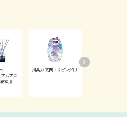
m
消臭力 玄関・リビング用
消臭力 クリアビーズ
ミアムアロ
ン消臭プラス
p 寝室用