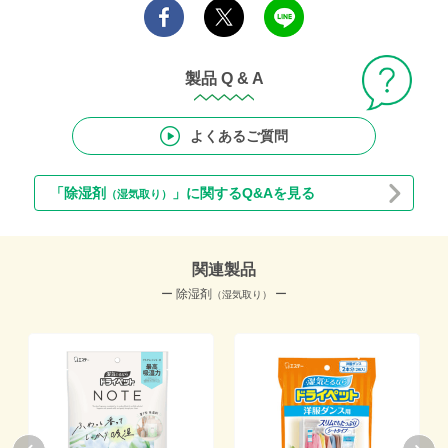
製品 Q & A
よくあるご質問
「除湿剤
」に関するQ&Aを見る
（湿気取り）
関連製品
ー 除湿剤
ー
（湿気取り）