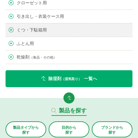
クローゼット用
引き出し・衣装ケース用
くつ・下駄箱用
ふとん用
乾燥剤
（食品・その他）
除湿剤
一覧へ
（湿気取り）
製品を探す
製品タイプから
目的から
ブランド
から
探す
探す
探す