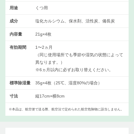
用途
くつ用
成分
塩化カルシウム、保水剤、活性炭、備長炭
内容量
21g×4枚
有効期間
1〜2ヵ月
（同じ使用場所でも季節や湿気の状態によって
異なります。）
※6ヵ月以内に必ずお取り替えください。
標準除湿量
35g×4枚（25℃、湿度80%の場合）
寸法
縦17cm×横8cm
※本品は、航空便で送る際、航空法で定められた航空危険物に該当しません。