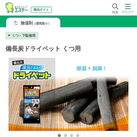
製品サイト
メニュー
検索
除湿剤
（湿気取り）
くつ・下駄箱用
備長炭ドライペット くつ用