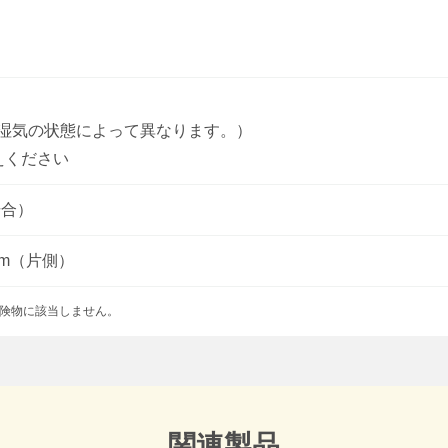
湿気の状態によって異なります。）
えください
場合）
2cm（片側）
険物に該当しません。
関連製品