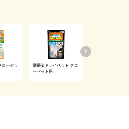
 くつ
備長炭ドライペット 下駄
備長炭ドライペット ふと
箱用
ん用