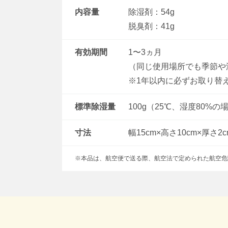
内容量
除湿剤：54g
脱臭剤：41g
有効期間
1〜3ヵ月
（同じ使用場所でも季節や
※1年以内に必ずお取り替
標準除湿量
100g（25℃、湿度80%の
寸法
幅15cm×高さ10cm×厚さ
※本品は、航空便で送る際、航空法で定められた航空危