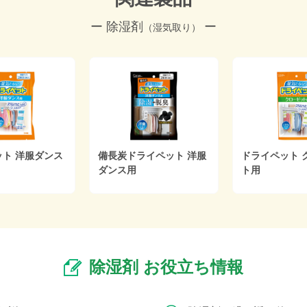
ー 除湿剤
ー
（湿気取り）
引き出し・
備長炭ドライペット 引き
備長炭ドライペット
出し・衣装ケース用
用
除湿剤 お役立ち情報