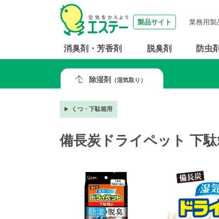
製品サイト
業務用製
消臭剤・芳香剤
脱臭剤
防虫
除湿剤
（湿気取り）
くつ・下駄箱用
備長炭ドライペット 下駄