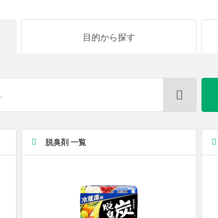
目的から
探す
脱臭剤 一覧