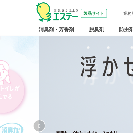
製品サイト
業務
消臭剤・芳香剤
脱臭剤
防虫