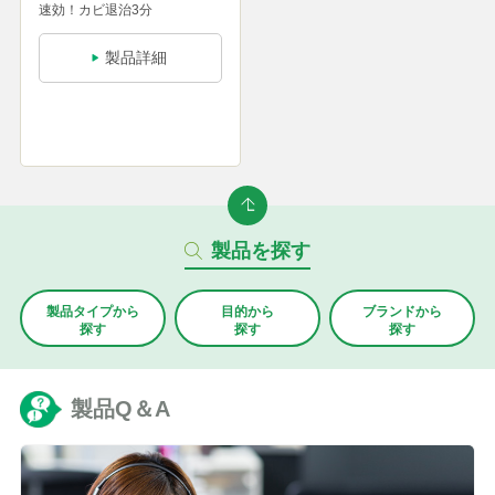
速効！カビ退治3分
製品詳細
製品を探す
製品タイプから
目的から
ブランド
から
探す
探す
探す
製品Q＆A