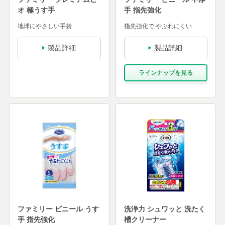
オ 極うす手
手 指先強化
地球にやさしい手袋
指先強化で やぶれにくい
製品詳細
製品詳細
ラインナップを⾒る
ファミリー ビニール うす
洗浄力 シュワッと 洗たく
手 指先強化
槽クリーナー