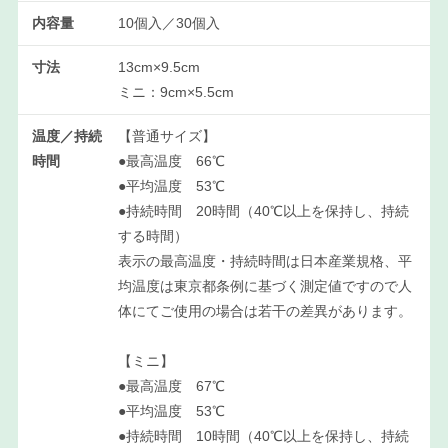
内容量
10個入／30個入
寸法
13cm×9.5cm
ミニ：9cm×5.5cm
温度／持続
【普通サイズ】
時間
●最高温度 66℃
●平均温度 53℃
●持続時間 20時間（40℃以上を保持し、持続
する時間）
表示の最高温度・持続時間は日本産業規格、平
均温度は東京都条例に基づく測定値ですので人
体にてご使用の場合は若干の差異があります。
【ミニ】
●最高温度 67℃
●平均温度 53℃
●持続時間 10時間（40℃以上を保持し、持続