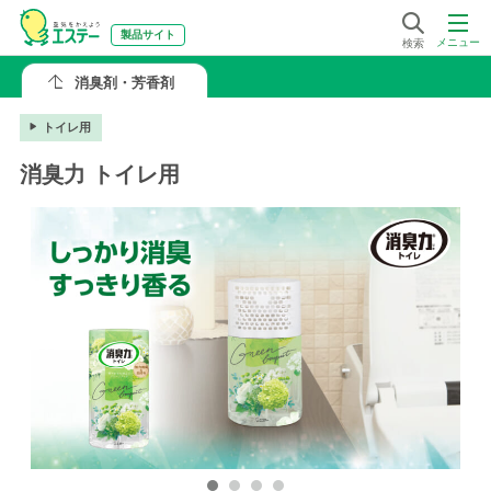
製品サイト
メニュー
検索
消臭剤・芳香剤
トイレ用
消臭力 トイレ用