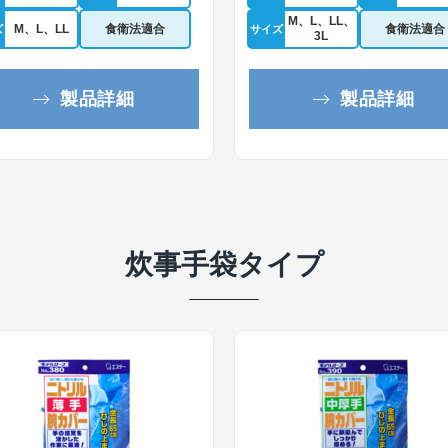
M、L、LL、
M、L、LL
食衛法適合
食衛法適合
ズ
サイズ
3L
製品詳細
製品詳細
炊事手袋タイプ