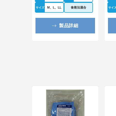
M、L、LL
食衛法適合
サイズ
サイ
製品詳細