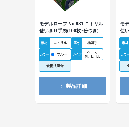
モデルローブ No.981 ニトリル
モデ
使いきり手袋(100枚･粉つき)
使い
ニトリル
極薄手
素材
厚さ
素材
SS、S、
ブルー
カラー
サイズ
カラ
M、L、LL
食衛法適合
製品詳細