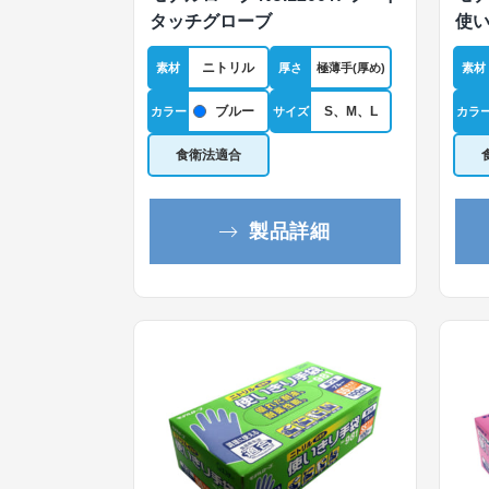
タッチグローブ
使い
ニトリル
素材
厚さ
極薄手(厚め)
素材
ブルー
S、M、L
カラー
サイズ
カラ
食衛法適合
製品詳細