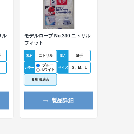
リル
モデルローブ No.330 ニトリル
フィット
手
ニトリル
薄手
素材
厚さ
ブルー
S、M、L
カラー
サイズ
ホワイト
食衛法適合
製品詳細