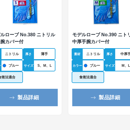
ルローブ No.380 ニトリル
モデルローブ No.390 ニト
手腕カバー付
中厚手腕カバー付
ニトリル
薄手
ニトリル
中厚
厚さ
素材
厚さ
ブルー
S、M、L
ブルー
M、L
ー
サイズ
カラー
サイズ
食衛法適合
食衛法適合
製品詳細
製品詳細