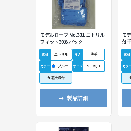
モデルローブ No.331 ニトリル
モデ
フィット30双パック
薄
ニトリル
薄手
素材
厚さ
素材
ブルー
S、M、L
カラー
サイズ
カラ
食衛法適合
製品詳細