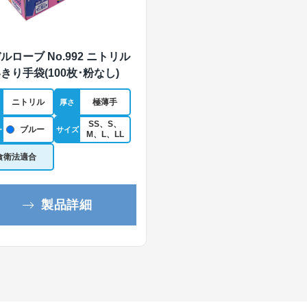
ルローブ No.992 ニトリル
きり手袋(100枚･粉なし)
ニトリル
極薄手
厚さ
SS、S、
ブルー
ー
サイズ
M、L、LL
食衛法適合
製品詳細