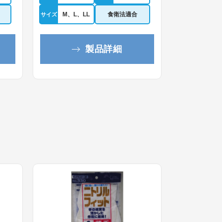
M、L、LL
食衛法適合
サイズ
製品詳細