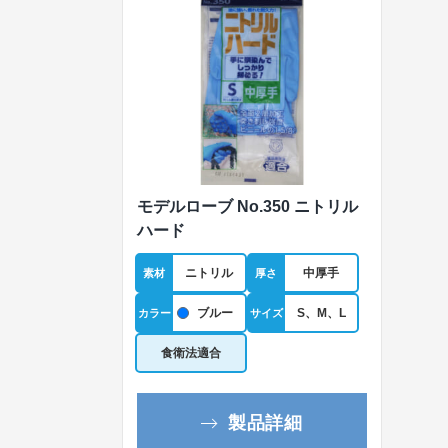
モデルローブ No.350 ニトリル
ハード
ニトリル
中厚手
素材
厚さ
ブルー
S、M、L
カラー
サイズ
食衛法適合
製品詳細