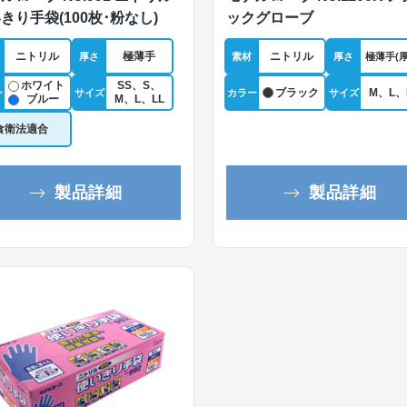
きり手袋(100枚･粉なし)
ックグローブ
ニトリル
極薄手
ニトリル
厚さ
素材
厚さ
極薄手(厚
ホワイト
SS、S、
ブラック
M、L、
ー
サイズ
カラー
サイズ
ブルー
M、L、LL
食衛法適合
製品詳細
製品詳細