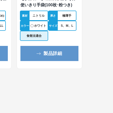
使いきり手袋(100枚･粉つき)
ニトリル
極薄手
め)
素材
厚さ
LL
ホワイト
S、M、L
カラー
サイズ
食衛法適合
製品詳細