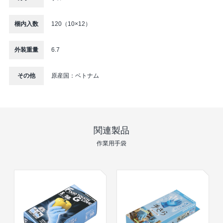
梱内入数
120（10×12）
外装重量
6.7
その他
原産国：ベトナム
関連製品
作業⽤⼿袋