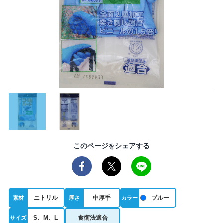
このページをシェアする
ニトリル
中厚手
ブルー
素材
厚さ
カラー
S、M、L
食衛法適合
サイズ