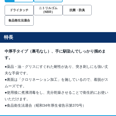
ニトリルゴム
ドライタッチ
抗菌・防臭
（NBR）
食品衛生法適合
特長
中厚手タイプ（裏毛なし）、手に馴染んでしっかり掴めま
す。
●薬品・油・グリスにすぐれた耐性があり、突き刺しにも強い丈
夫な手袋です。
●裏面は「クロリネーション加工」を施しているので、着脱がス
ムーズです。
●使用後に煮沸消毒をし、充分乾燥させることで衛生的にお使い
いただけます。
●食品衛生法適合（昭和34年厚生省告示第370号）