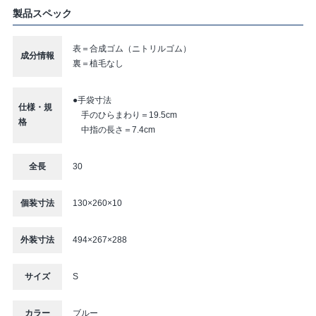
製品スペック
表＝合成ゴム（ニトリルゴム）
成分情報
裏＝植毛なし
●手袋寸法
仕様・規
手のひらまわり＝19.5cm
格
中指の長さ＝7.4cm
全長
30
個装寸法
130×260×10
外装寸法
494×267×288
サイズ
S
カラー
ブルー