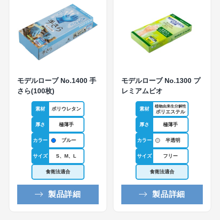
モデルローブ No.1400 手
モデルローブ No.1300 プ
さら(100枚)
レミアムビオ
植物由来生分解性
素材
ポリウレタン
素材
ポリエステル
厚さ
極薄手
厚さ
極薄手
カラー
カラー
ブルー
半透明
サイズ
S、M、L
サイズ
フリー
食衛法適合
食衛法適合
製品詳細
製品詳細