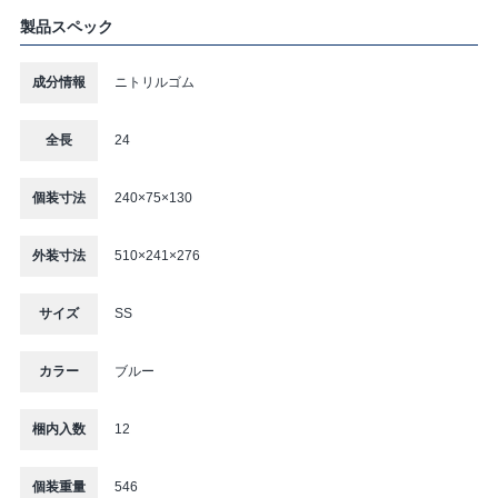
製品スペック
成分情報
ニトリルゴム
全長
24
個装寸法
240×75×130
外装寸法
510×241×276
サイズ
SS
カラー
ブルー
梱内入数
12
個装重量
546