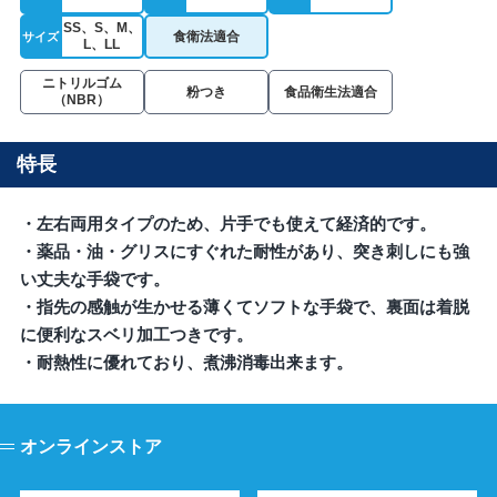
SS、S、M、
食衛法適合
サイズ
L、LL
ニトリルゴム
粉つき
食品衛生法適合
（NBR）
特長
・左右両用タイプのため、片手でも使えて経済的です。
・薬品・油・グリスにすぐれた耐性があり、突き刺しにも強
い丈夫な手袋です。
・指先の感触が生かせる薄くてソフトな手袋で、裏面は着脱
に便利なスベリ加工つきです。
・耐熱性に優れており、煮沸消毒出来ます。
オンラインストア