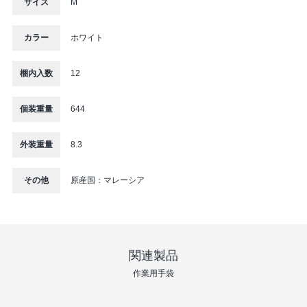
サイズ
M
カラー
ホワイト
梱内入数
12
個装重量
644
外装重量
8.3
その他
原産国：マレーシア
関連製品
作業⽤⼿袋