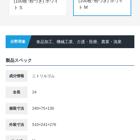
(100枚･粉つき) ホワイ
(100枚･粉つき) ホワイ
ト M
ト S
分野用途
食品加工、機械工業、介護・医療、農業・漁業
製品スペック
成分情報
ニトリルゴム
全長
24
個装寸法
240×75×130
外装寸法
510×241×276