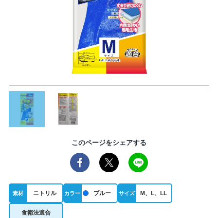
このページをシェアする
ニトリル
ブルー
M、L、LL
素材
カラー
サイズ
食衛法適合