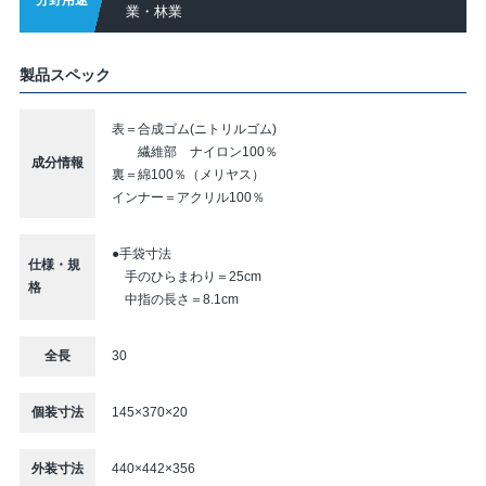
分野用途
業・林業
製品スペック
表＝合成ゴム(ニトリルゴム)
繊維部 ナイロン100％
成分情報
裏＝綿100％（メリヤス）
インナー＝アクリル100％
●手袋寸法
仕様・規
手のひらまわり＝25cm
格
中指の長さ＝8.1cm
全長
30
個装寸法
145×370×20
外装寸法
440×442×356