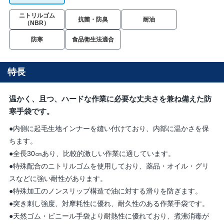
ニトリルゴム
抗菌・防臭
耐油
（NBR）
防寒
食品衛生法適合
特長
温かく、且つ、ハードな作業に必要な丈夫さを兼ね備えた防
寒手袋です。
●内側に起毛生地インナーを縫い付けており、内部に温かさを保
ちます。
●全長30㎝あり、比較的激しい作業に適しています。
●特殊配合のニトリルゴムを使用しており、薬品・オイル・グリ
スなどに強い耐性があります。
●特殊加工のノンスリップ構造で油に対する滑りを防ぎます。
●突き刺し強度、対摩耗性に優れ、耐久性のある作業手袋です。
●天然ゴム・ビニール手袋より耐熱性に優れており、煮沸消毒が