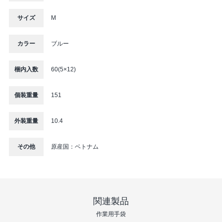
サイズ
M
カラー
ブルー
梱内入数
60(5×12)
個装重量
151
外装重量
10.4
その他
原産国：ベトナム
関連製品
作業⽤⼿袋