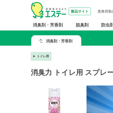
製品サイト
業務用製
消臭剤・芳香剤
脱臭剤
防虫
消臭剤・芳香剤
トイレ用
消臭力 トイレ用 スプレ