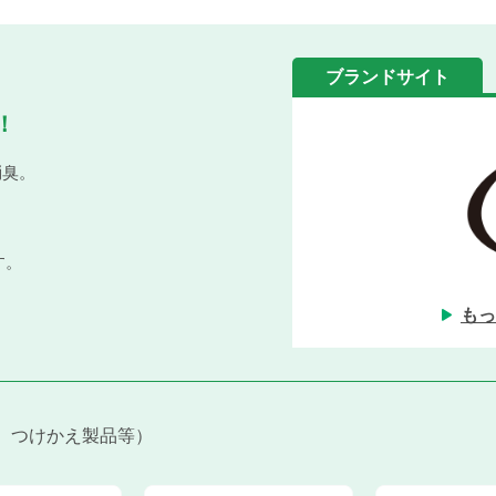
ブランドサイト
！
消臭。
す。
もっ
、つけかえ製品等