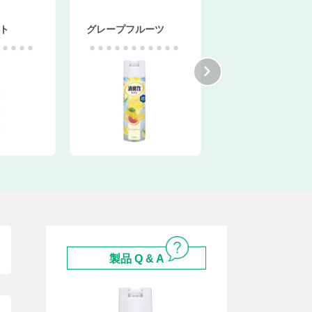
グレープフルーツ
炭と白檀
製品 Q & A