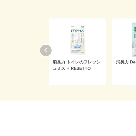
香ボール
消臭力 トイレのフレッシ
消臭力 DeoPit
ュミスト RESETTO