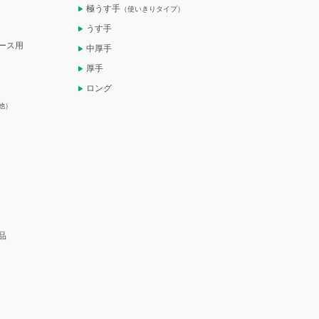
極うす手
（使いきりタイプ）
うす手
ース用
中厚手
厚手
ロング
他）
品