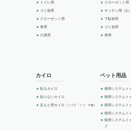
トイレ用
クローゼット用
ゴミ箱用
キッチン用
（流し
クローゼット用
下駄箱用
車用
ゴミ箱用
介護用
車用
カイロ
ペット用品
貼るカイロ
猫用システムト
貼らないカイロ
猫用システムト
足もと用カイロ
猫用システムト
（くつ下・くつ・中敷）
猫用システムト
猫用システムト
ク