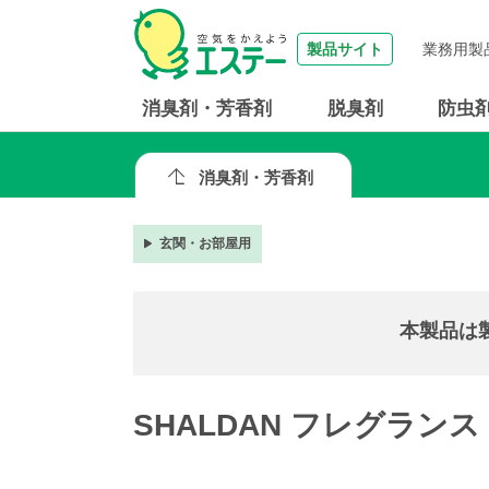
製品サイト
業務用製
消臭剤・芳香剤
脱臭剤
防虫
消臭剤・芳香剤
玄関・お部屋用
本製品は
SHALDAN フレグランス f