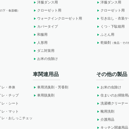
洋服ダンス用
洋服ダンス用
クローゼット用
クローゼット用
の下・食器棚）
ウォークインクローゼット用
引き出し・衣装ケ
カバータイプ
くつ・下駄箱用
和服用
ふとん用
人形用
乾燥剤
（食品・その
ダニ対策用
お米の虫除け
車関連用品
その他の製品
イレ・本体
車用消臭剤・芳香剤
お米の虫除け
イレ・チップ
車用脱臭剤
住まいのお掃除用
イレ・シート
洗濯槽クリーナー
イレ・マット
靴用洗剤
イレ・おしっこチェッ
介護用品
キッチン関連用品