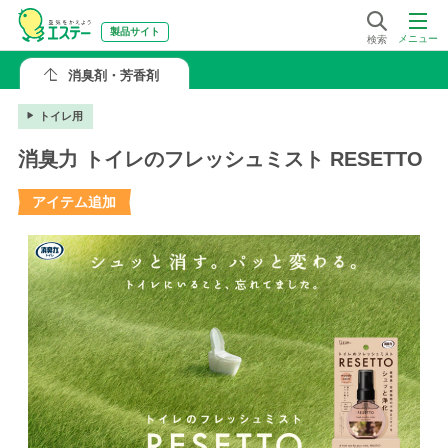
製品サイト
メニュー
検索
消臭剤・芳香剤
トイレ用
消臭力 トイレのフレッシュミスト RESETTO
アイテム追加