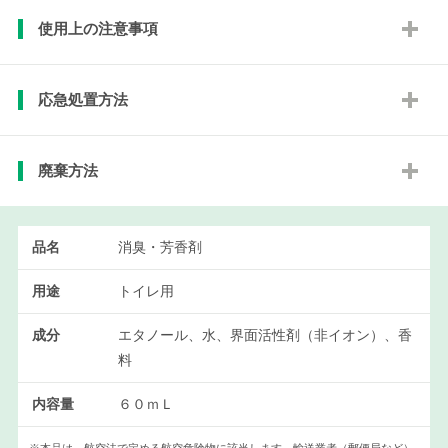
使用上の注意事項
応急処置方法
廃棄方法
品名
消臭・芳香剤
用途
トイレ用
成分
エタノール、水、界面活性剤（非イオン）、香
料
内容量
６０ｍＬ
※本品は、航空法で定める航空危険物に該当します。輸送業者（郵便局など）