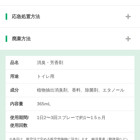
応急処置方法
廃棄方法
品名
消臭・芳香剤
用途
トイレ用
成分
植物抽出消臭剤、香料、除菌剤、エタノール
内容量
365mL
使用期間/
1日2〜3回スプレーで約1〜1.5ヵ月
使用回数
※本品は、航空法で定める航空危険物に該当します。輸送業者（郵便局など）