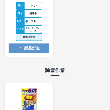
素材
ニトリル
厚さ
極薄手
カラー
ブルー
SS、S、M、
サイズ
L、LL
食衛法適合
製品詳細
除雪作業