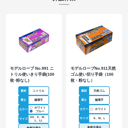
モデルローブ No.991 ニ
モデルローブNo.911天然
トリル使いきり手袋(100
ゴム使い切り手袋（100
枚･粉なし)
枚・粉なし）
素材
ニトリル
素材
天然ゴム
厚さ
極薄手
厚さ
極薄手
ホワイト
カラー
ホワイト
カラー
ブルー
SS、S、M、
サイズ
S、M、L
サイズ
L、LL
食衛法適合
食衛法適合