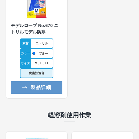
モデルローブ No.670 ニ
トリルモデル防寒
素材
ニトリル
カラー
ブルー
サイズ
M、L、LL
食衛法適合
製品詳細
軽溶剤使用作業