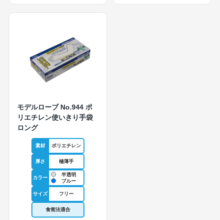
モデルローブ No.944 ポ
リエチレン使いきり手袋
ロング
素材
ポリエチレン
厚さ
極薄手
半透明
カラー
ブルー
サイズ
フリー
食衛法適合