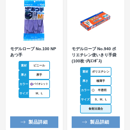
モデルローブ No.100 NP
モデルローブ No.940 ポ
あつ手
リエチレン使いきり手袋
(100枚･内ｴﾝﾎﾞｽ)
素材
ビニール
素材
ポリエチレン
厚さ
厚手
厚さ
極薄手
カラー
バイオレット
カラー
半透明
サイズ
M、L
サイズ
S、M、L
食衛法適合
製品詳細
製品詳細