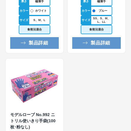
厚さ
極薄手
厚さ
極薄手
カラー
カラー
ホワイト
ブルー
SS、S、M、
サイズ
S、M、L
サイズ
L、LL
食衛法適合
食衛法適合
製品詳細
製品詳細
モデルローブ No.992 ニ
トリル使いきり手袋(100
枚･粉なし)