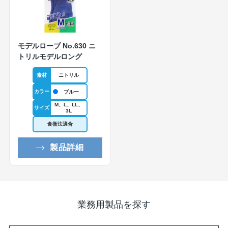
モデルローブ No.630 ニ
トリルモデルロング
素材
ニトリル
カラー
ブルー
M、L、LL、
サイズ
3L
食衛法適合
製品詳細
業務用製品を探す