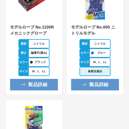
モデルローブ No.1100R
モデルローブ No.600 ニ
メカニックグローブ
トリルモデル
素材
ニトリル
素材
ニトリル
厚さ
極薄手(厚め)
カラー
ブルー
カラー
サイズ
M、L、LL
ブラック
サイズ
M、L、LL
食衛法適合
製品詳細
製品詳細