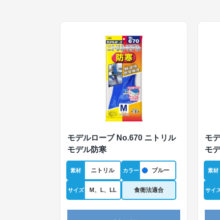
モデルローブ No.670 ニトリル
モデ
モデル防寒
モ
ニトリル
ブルー
素材
カラー
素材
M、L、LL
食衛法適合
サイズ
サイ