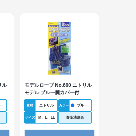
リル
モデルローブ No.660 ニトリル
モデル ブルー腕カバー付
ー
ニトリル
ブルー
素材
カラー
M、L、LL
食衛法適合
サイズ