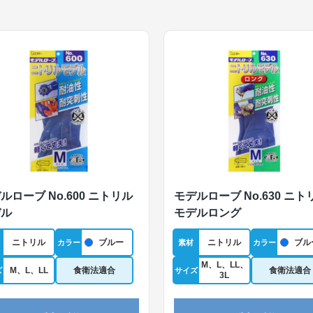
ルローブ No.600 ニトリル
モデルローブ No.630 ニト
デル
モデルロング
ニトリル
ブルー
ニトリル
ブル
カラー
素材
カラー
M、L、LL、
M、L、LL
食衛法適合
食衛法適合
ズ
サイズ
3L