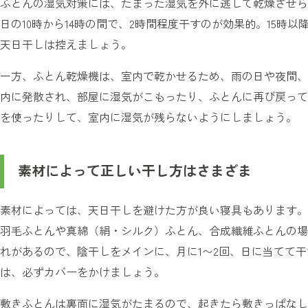
ふとんの湿気対策には、たまった湿気を外に逃して乾燥させら
日の10時から14時の間で、2時間程度干すのが効果的。15時
天日干しは控えましょう。
一方、ふとん乾燥機は、室内で乾かせるため、雨の日や夜間、
内に発散され、部屋に湿気がこもったり、ふとんに再び戻って
を使ったりして、室内に湿気が残らないようにしましょう。
素材によって正しい干し方はさまざま
素材によっては、天日干しを避けた方が良い寝具もあります。
羽毛ふとんや真綿（絹・シルク）ふとん、合成繊維ふとんの場
れがあるので、陰干しをメインに、月に1〜2回、日に当てて
は、必ずカバーをかけましょう。
敷きふとんは裏面に湿気がたまるので、起きたら敷きっぱなし