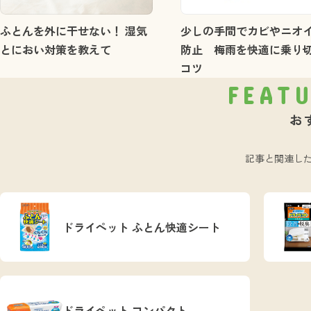
ふとんを外に干せない！ 湿気
少しの手間でカビやニオ
とにおい対策を教えて
防止 梅雨を快適に乗り
コツ
FEAT
お
記事と関連し
ドライペット ふとん快適シート
ドライペット コンパクト