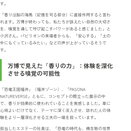
す。
「香りは脳の海馬（記憶を司る部分）に直接作用すると言わ
れます。万博が終わっても、私たちが訴えたい自然の大切さ
を、嗅覚を通して呼び起こすパワーがあると感じました」と
小沢さん。パビリオンの来場者からも、「安心する」「土の
中にもぐっているみたい」などの声が上がっているそうで
す。
万博で見えた「香りの力」：体験を深化
させる嗅覚の可能性
「恐竜王国福井」（福井ゾーン）、「PASONA
NATUREVERSE」ともに、コンセプトの際立った展示の中
で、香りが効果的に使われていることを実感しました。単に
心地よいだけでなく、テーマに深く没入させ、訪れた人の体
験をより一層深化させる工夫の一端を担っています。
担当したエステーの社員は、「恐竜の時代も、微生物の世界