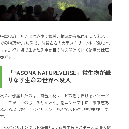
時空の旅エリアでは恐竜の繁栄、絶滅から現代そして未来ま
での物語がVR映像で、前後左右の大型スクリーンに投影され
ます。福井県で生きた恐竜が目の前を駆けていく臨場感は圧
巻です！
「PASONA NATUREVERSE」微生物が織
りなす生命の世界へ没入
次にお邪魔したのは、総合人材サービスを手掛けるパソナグ
ループが「いのち、ありがとう」をコンセプトに、未来感あ
ふれる展示を行うパビリオン「PASONA NATUREVERSE」で
す。
このパビリオンではiPS細胞による再生医療の第一人者澤芳樹