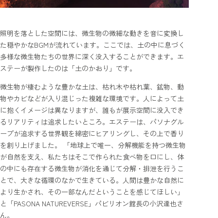
照明を落とした空間には、微生物の微細な動きを音に変換し
た穏やかなBGMが流れています。ここでは、土の中に息づく
多様な微生物たちの世界に深く没入することができます。エ
ステーが製作したのは「土のかおり」です。
微生物が棲むような豊かな土は、枯れ木や枯れ葉、鉱物、動
物やカビなどが入り混じった複雑な環境です。人によって土
に抱くイメージは異なりますが、誰もが展示空間に没入でき
るリアリティは追求したいところ。エステーは、パソナグル
ープが追求する世界観を綿密にヒアリングし、その上で香り
を創り上げました。 「地球上で唯一、分解機能を持つ微生物
が自然を支え、私たちはそこで作られた食べ物を口にし、体
の中にも存在する微生物が消化を通じて分解・排泄を行うこ
とで、大きな循環のなかで生きている。人間は豊かな自然に
より生かされ、その一部なんだということを感じてほしい」
と「PASONA NATUREVERSE」パビリオン館長の小沢達也さ
ん。