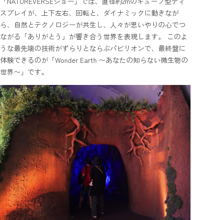
「NATUREVERSEショー」では、直径約2mのキューブ型ディ
スプレイが、上下左右、回転と、ダイナミックに動きなが
ら、自然とテクノロジーが共生し、人々が思いやりの心でつ
ながる「ありがとう」が響き合う世界を表現します。 このよ
うな最先端の技術がずらりとならぶパビリオンで、最終盤に
体験できるのが「Wonder Earth 〜あなたの知らない微生物の
世界〜」です。