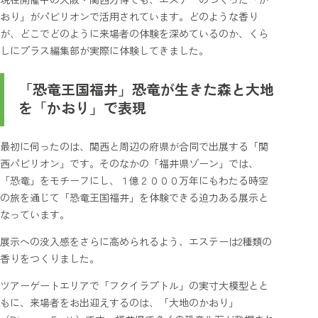
おり」がパビリオンで活用されています。どのような香り
が、どこでどのように来場者の体験を深めているのか、くら
しにプラス編集部が実際に体験してきました。
「恐竜王国福井」恐竜が生きた森と大地
を「かおり」で表現
最初に伺ったのは、関西と周辺の府県が合同で出展する「関
西パビリオン」です。そのなかの「福井県ゾーン」では、
「恐竜」をモチーフにし、１億２０００万年にもわたる時空
の旅を通じて「恐竜王国福井」を体験できる迫力ある展示と
なっています。
展示への没入感をさらに高められるよう、エステーは2種類の
香りをつくりました。
ツアーゲートエリアで「フクイラプトル」の実寸大模型とと
もに、来場者をお出迎えするのは、「大地のかおり」