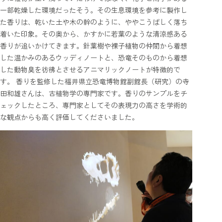
一部乾燥した環境だったそう。その生息環境を参考に製作し
た香りは、乾いた土や木の幹のように、ややこうばしく落ち
着いた印象。その奥から、かすかに若葉のような清涼感ある
香りが追いかけてきます。針葉樹や裸子植物の仲間から着想
した温かみのあるウッディノートと、恐竜そのものから着想
した動物臭を彷彿とさせるアニマリックノートが特徴的で
す。 香りを監修した福井県立恐竜博物館副館長（研究）の寺
田和雄さんは、古植物学の専門家です。香りのサンプルをチ
ェックしたところ、専門家としてその表現力の高さを学術的
な観点からも高く評価してくださいました。