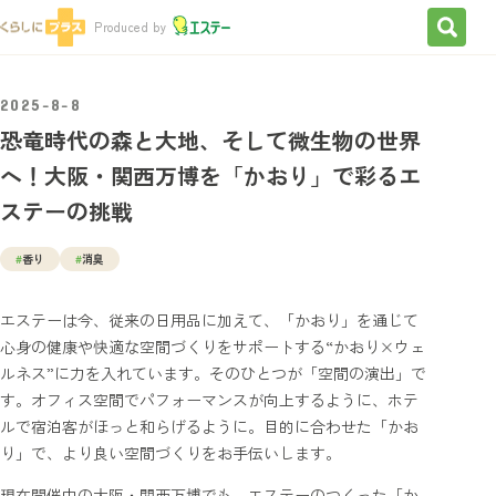
検索を
Produced by
2025-8-8
恐竜時代の森と大地、そして微生物の世界
へ！大阪・関西万博を「かおり」で彩るエ
ステーの挑戦
#
香り
#
消臭
エステーは今、従来の日用品に加えて、「かおり」を通じて
心身の健康や快適な空間づくりをサポートする“かおり×ウェ
ルネス”に力を入れています。そのひとつが「空間の演出」で
す。オフィス空間でパフォーマンスが向上するように、ホテ
ルで宿泊客がほっと和らげるように。目的に合わせた「かお
り」で、より良い空間づくりをお手伝いします。
現在開催中の大阪・関西万博でも、エステーのつくった「か