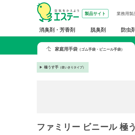
製品サイト
業務用製
消臭剤・芳香剤
脱臭剤
防虫
家庭用手袋
（ゴム手袋・ビニール手袋）
極うす手
（使いきりタイプ）
ファミリー ビニール 極