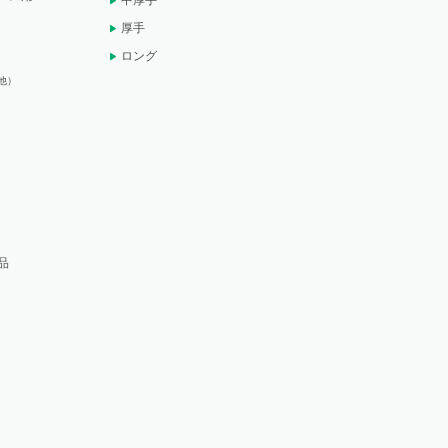
中厚手
厚手
ロング
他）
品