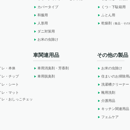
カバータイプ
くつ・下駄箱用
和服用
ふとん用
人形用
乾燥剤
（食品・その
ダニ対策用
お米の虫除け
車関連用品
その他の製品
イレ・本体
車用消臭剤・芳香剤
お米の虫除け
イレ・チップ
車用脱臭剤
住まいのお掃除用
イレ・シート
洗濯槽クリーナー
イレ・マット
靴用洗剤
イレ・おしっこチェッ
介護用品
キッチン関連用品
フェムケア