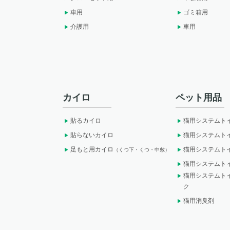
車用
ゴミ箱用
介護用
車用
カイロ
ペット用品
貼るカイロ
猫用システムト
貼らないカイロ
猫用システムト
足もと用カイロ
猫用システムト
（くつ下・くつ・中敷）
猫用システムト
猫用システムト
ク
猫用消臭剤