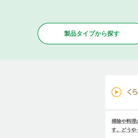
製品タイプから
探す
掃除や料理
す。どうや