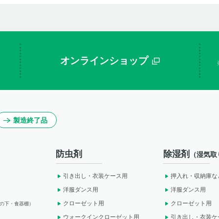
オンラインショップ
製造終了品
防虫剤
除湿剤
（湿気取
引き出し・衣装ケース用
押入れ・収納庫な
洋服ダンス用
洋服ダンス用
クローゼット用
クローゼット用
の下・食器棚）
ウォークインクローゼット用
引き出し・衣装ケ