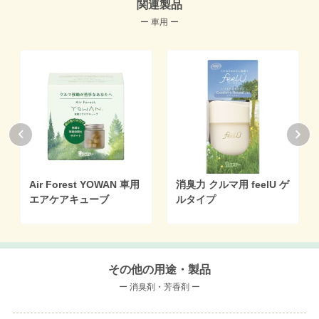
関連製品
ー 車用 ー
Air Forest YOWAN 車用
消臭力 クルマ用 feelU ゲ
エアケアキューブ
ルタイプ
その他の用途・製品
ー 消臭剤・芳香剤 ー