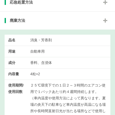
応急処置方法
廃棄方法
品名
消臭・芳香剤
用途
自動車用
成分
香料、含浸体
内容量
4粒×2
使用期間/
２５℃環境下での１日２～３時間のエアコン使
使用回数
用で１パックあたり約４週間持続します。
（車内温度や使用方法によって異なります。夏
場の炎天下の駐車など車内温度が高温になる場
所や長時間直射日光が当たる場所などで使用し