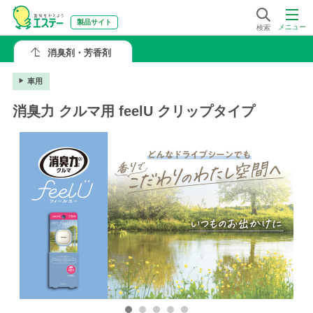
製品サイト
メニュー
検索
消臭剤・芳香剤
車用
消臭力 クルマ用 feelU クリップタイプ