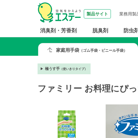
製品サイト
業務用製
消臭剤・芳香剤
脱臭剤
防虫
家庭用手袋
（ゴム手袋・ビニール手袋）
極うす手
（使いきりタイプ）
ファミリー お料理にぴ