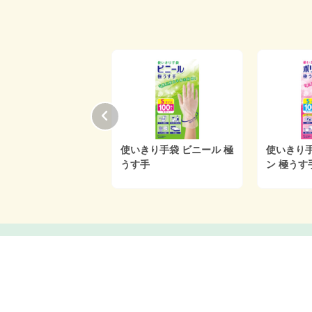
きり手袋 ニトリルゴ
使いきり手袋 ビニール 極
使いきり手
極うす手
うす手
ン 極うす