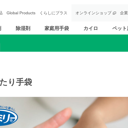
品
Global Products
くらしにプラス
オンラインショップ
企業
剤
除湿剤
家庭用手袋
カイロ
ペット
ったり手袋