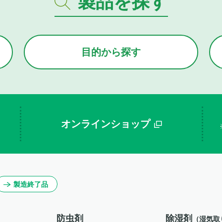
製品を探す
目的から
探す
オンラインショップ
製造終了品
防虫剤
除湿剤
（湿気取