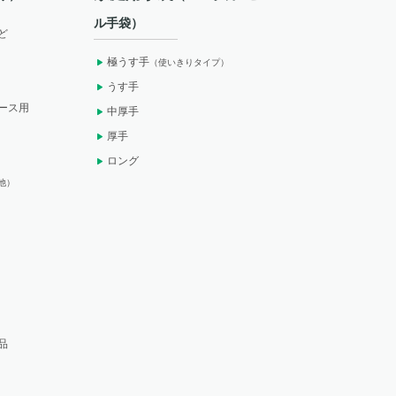
ル手袋）
ど
極うす手
（使いきりタイプ）
うす手
ース用
中厚手
厚手
ロング
他）
品