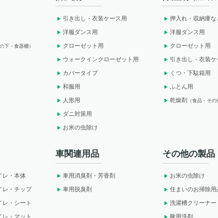
引き出し・衣装ケース用
押入れ・収納庫な
洋服ダンス用
洋服ダンス用
クローゼット用
クローゼット用
の下・食器棚）
ウォークインクローゼット用
引き出し・衣装ケ
カバータイプ
くつ・下駄箱用
和服用
ふとん用
人形用
乾燥剤
（食品・その
ダニ対策用
お米の虫除け
車関連用品
その他の製品
イレ・本体
車用消臭剤・芳香剤
お米の虫除け
イレ・チップ
車用脱臭剤
住まいのお掃除用
イレ・シート
洗濯槽クリーナー
イレ・マット
靴用洗剤