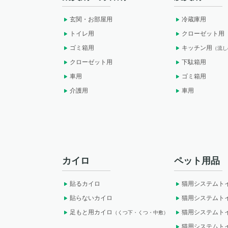
玄関・お部屋用
冷蔵庫用
トイレ用
クローゼット用
ゴミ箱用
キッチン用
（流し
クローゼット用
下駄箱用
車用
ゴミ箱用
介護用
車用
カイロ
ペット用品
貼るカイロ
猫用システムト
貼らないカイロ
猫用システムト
足もと用カイロ
猫用システムト
（くつ下・くつ・中敷）
猫用システムト