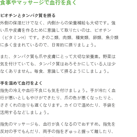
食事やマッサージで血行を良く
ビオチンとタンパク質を摂る
外側の保湿だけでなく、内側からの栄養補給も大切です。強
い爪や皮膚を作るために意識して取りたいのは、ビオチン
（ビタミンH）です。きのこ類、肉類、種実類、卵類、魚介類
に多く含まれているので、日常的に摂りましょう。
また、タンパク質も爪や皮膚にとって大切な栄養素。野菜は
気を付けていても、タンパク質はおろそかにしている人は少
なくありません。毎食、意識して摂るようにしましょう。
手を温めて血行をよく
指先の冷えや血行不良にも気を付けましょう。手が冷たく血
行が悪いとしもやけができたり、爪の色が悪くなったりと、
ささくれの治りも遅くなります。カイロで温めたり、手袋を
活用するなどしましょう。
指先のマッサージも、血行が良くなるのでおすすめ。指先を
反対の手でもんだり、両手の指をぎゅっと握って離したり、