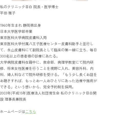
私のクリニック目白 院長・医学博士
平田 雅子
1960年生まれ 静岡県出身
日本大学医学部卒業
東京医科大学病院皮膚科入局
東京医科大学付属八王子医療センター皮膚科助手と並行し
て、永山皮膚科にて副院長として臨床の第一線に立ち、毎日
300名以上の患者様の診療にあたる。
大学病院皮膚科在籍中に、救命部、病理学教室にて院内研
修、将来女性医療を行うことを視野に入れ、美容外科、内
科、婦人科などで院外研修を受ける。「もう少し長くお話を
お聴きすれば、もっとお一人おひとりにあった治療や施術が
できる」という想いから、完全予約制を採用。
2003年(平成15年)医療法人社団育生会 私のクリニック目白開
設 理事長兼院長
ホームページは
こちら