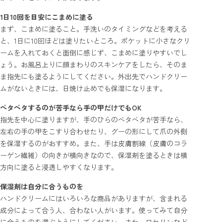
1日10回を目安にこまめに塗る
まず、こまめに塗ること。手洗いのタイミングなどを考える
と、1日に10回ほどは塗りたいところ。ポケットに小さなクリ
ームを入れておくと面倒に感じず、こまめに塗りやすいでし
ょう。お風呂上りに顔まわりのスキンケアをしたら、そのま
ま指先にも塗るようにしてください。外出先でハンドクリー
ムがないときには、日焼け止めでも保湿になります。
ベタベタするのが苦手なら手の甲だけでもOK
指先を中心に塗りますが、手のひらのベタベタが苦手なら、
左右の手の甲をこすり合わせたり、グーの形にして爪の外側
を保湿するのがおすすめ。また、手は皮膚割線（皮膚のコラ
ーゲン繊維）の向きが横向きなので、保湿剤を塗るときは横
方向に塗ると浸透しやすくなります。
保湿剤は自分に合うものを
ハンドクリームにはいろいろな商品がありますが、含まれる
成分によって合う人、合わない人がいます。使ってみて自分
に合うものを選ぶようにしてください。また、ワセリンなど